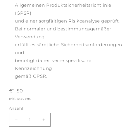
Allgemeinen Produktsicherheitsrichtlinie
(GPSR)
und einer sorgfältigen Risikoanalyse geprüft.
Bei normaler und bestimmungsgemäßer
Verwendung
erfüllt es sämtliche Sicherheitsanforderungen
und
benötigt daher keine spezifische
Kennzeichnung
gemäß GPSR.
Normaler
€1,50
Preis
Inkl. Steuern.
Anzahl
Anzahl
Verringere
Erhöhe
die
die